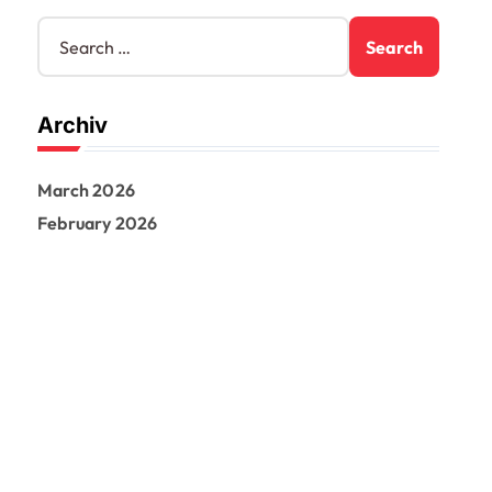
S
e
a
r
Archiv
c
h
f
March 2026
o
r
February 2026
: