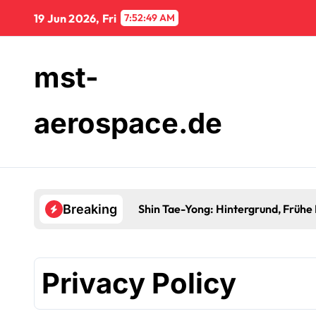
Skip
19 Jun 2026, Fri
7:52:50 AM
to
content
mst-
aerospace.de
Shin Tae-Yong: Hintergrund, Frühe 
Breaking
Privacy Policy