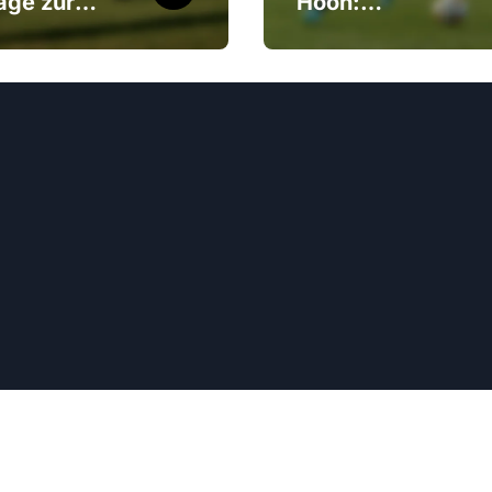
äge zur
Hoon:
onalmannsch
Internationale
Internationale
Tore,
ere, Erfolge
Vereinserfolge,
ugendbereich
Karriere-
Meilensteine