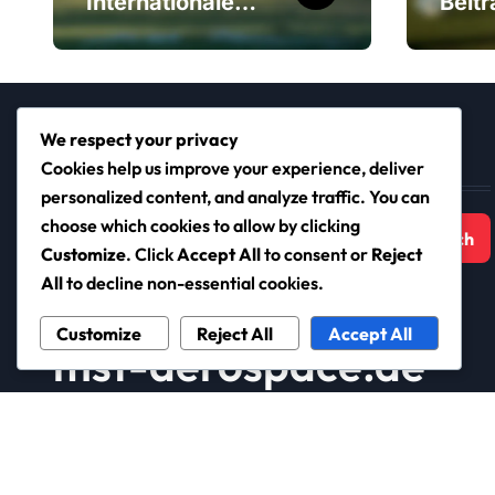
Internationale
Beitr
Einsätze, Beiträge
Nati
zur
aft, 
Weltmeisterschaf
Turni
t, Höhepunkte
im J
We respect your privacy
des Asien-Pokals
Suche
Cookies help us improve your experience, deliver
personalized content, and analyze traffic. You can
Search
choose which cookies to allow by clicking
for:
Customize
. Click
Accept All
to consent or
Reject
All
to decline non-essential cookies.
Customize
Reject All
Accept All
mst-aerospace.de